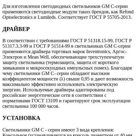
Для изготовления светодиодных светильников GM С-серии
применяются светодиодные модули таких брендов, как Refond
Optoelectronics и Lumileds. Соответствует ГОСТ Р 55705-2013.
ДРАЙВЕР
В соответствии с требованиями ГОСТ Р 51318.15-99, ГОСТ Р
51317.3.3-99 и ГОСТ Р 51514-99 в светильниках GM С-серии
применяются драйвера торговых марок Inventronics, Аргос-
Электрон и Mean Well, обеспечивающие трехступенчатую
защиту светильника (термозащита, защита от короткого
замыкания и микросекундных импульсных помех). Благодаря
чему светильники GM С- серии обладают высоким
коэффициентом мощности (λ) свыше 0,95 и дают возможность
максимально эффективно использовать электрическую
энергию. Используемые драйверы адаптированы под
российские энергетические сети в соответствии с
нормативами ГОСТ 13109 и гарантируют срок эксплуатации
светильника 100 000 часов.
УСТАНОВКА
Светильники GM C - серии имеют 3 вида крепления:
Консольное (устанавливаются на консоль диаметром от 40 мм